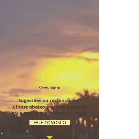
Show More
Sugestões ou reclamações?
Clique abaixo e acesse a página
FALE COM A DIRETORIA NÁUTICA.
FALE CONOSCO