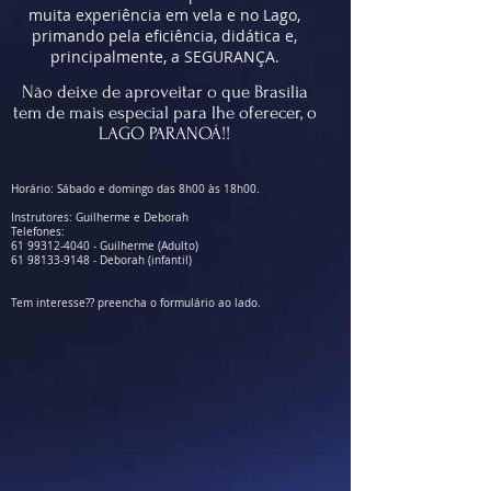
muita experiência em vela e no Lago,
primando pela eficiência, didática e,
principalmente, a SEGURANÇA.
Não deixe de aproveitar o que Brasília
tem de mais especial para lhe oferecer, o
LAGO PARANOÁ!!
Horário: Sábado e domingo das 8h00 às 18h00.
Instrutores: Guilherme e Deborah
Telefones:
61 99312-4040
- Guilherme
(Adulto)
61 98133-9148
- Deborah (infantil)
Tem interesse?? preencha o formulário ao lado
.