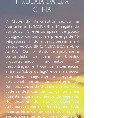
1° REGATA DA LUA
CHEIA
O Clube da Aeronáutica sediou na
quinta-feira 13/MAIO/14 a 1° regata do
pôr-do-sol. O evento, apesar de pouco
divulgado, contou com a presença de 15
velejadores, vindo a participarem em 4
barcos (ACRUX, BRIG, NUMA BOA e ALTO
ASTRAL). Com o intuito de aproximar a
comunidade da vela de Brasília,
proporcionando momentos de
descontração e troca de experiências
entre os “lobos do lago” e os mais novos
aprendizes, seguiu-se à regata o
tradicional jantar da confraria do
Guilhon. Apesar da chuva e o vento fraco,
pode-se desfrutar da luz da lua cheia
durante alguns momentos da vejelada.
No decorrer do ano, o Clube da
Aeronáutica planeja realizar, em toda
quinta feira de lua cheia do mês, um
evento semelhante. O nome “Regata do