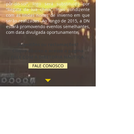
pôr-do-sol”, logo será substituído por
“Regata da lua cheia”, mais condizente
com as lindas noites de inverno em que
serão realizadas. Ao longo de 2015, a DN
estará promovendo eventos semelhantes,
com data divulgada oportunamente.
Sugestões ou reclamações?
Clique abaixo e acesse a página
FALE COM A DIRETORIA NÁUTICA.
FALE CONOSCO